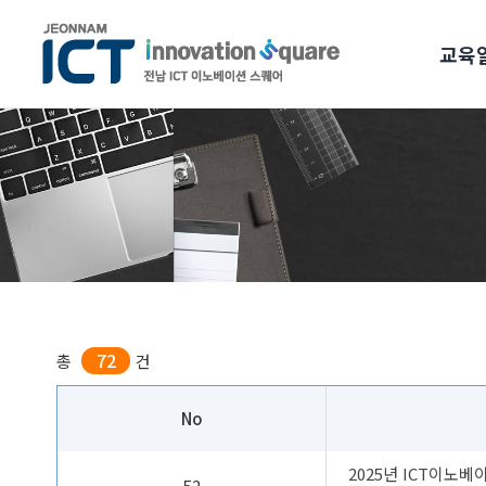
교육
72
총
건
No
2025년 ICT이노
52