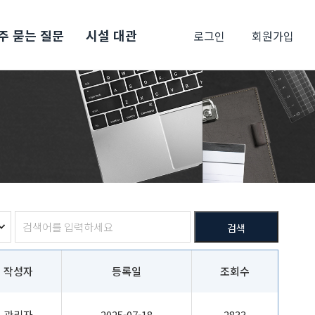
주 묻는 질문
시설 대관
로그인
회원가입
검색
작성자
등록일
조회수
관리자
2025-07-18
2833